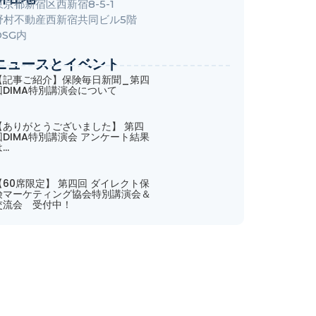
東京都新宿区西新宿8-5-1
野村不動産西新宿共同ビル5階
DSG内
ニュースとイベント
【記事ご紹介】保険毎日新聞_第四
回DIMA特別講演会について
【ありがとうございました】 第四
回DIMA特別講演会 アンケート結果
は…
【60席限定】 第四回 ダイレクト保
険マーケティング協会特別講演会＆
交流会 受付中！