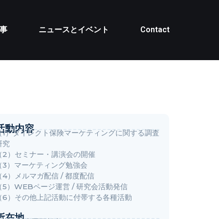
事
ニュースとイベント
Contact
活動内容
（
1
）
ダイレクト保険マーケティングに関する調査
研究
（
2
）
セミナー・講演会の開催
（
3
）
マーケティング勉強会
（
4
）
メルマガ配信 / 都度配信
（
5
）
WEBページ運営 / 研究会活動発信
（
6
）
その他上記活動に付帯する各種活動
所在地